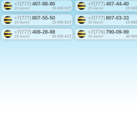
407-88-80
407-44-40
+7(777)
+7(777)
28 июля
15 000 KZT
28 июля
15 00
807-55-50
807-03-33
+7(777)
+7(777)
28 июля
15 000 KZT
28 июля
15 00
408-28-88
790-09-99
+7(777)
+7(776)
28 июля
30 000 KZT
28 июля
40 00