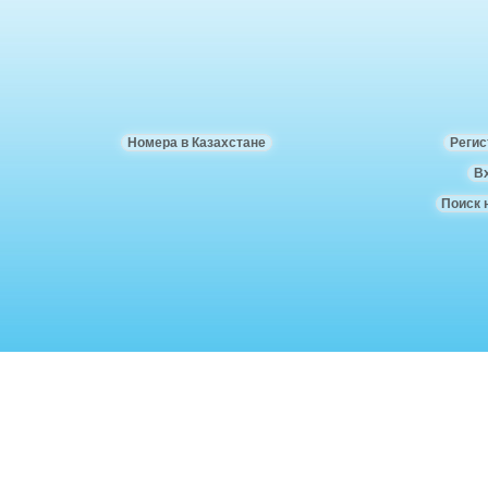
Номера в Казахстане
Регис
В
Поиск 