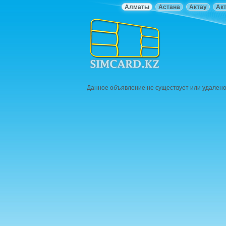
Алматы
Астана
Актау
Ак
Данное объявление не существует или удален