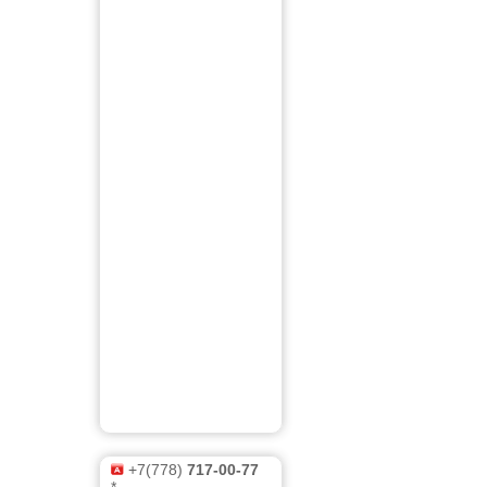
+7(778)
717-00-77