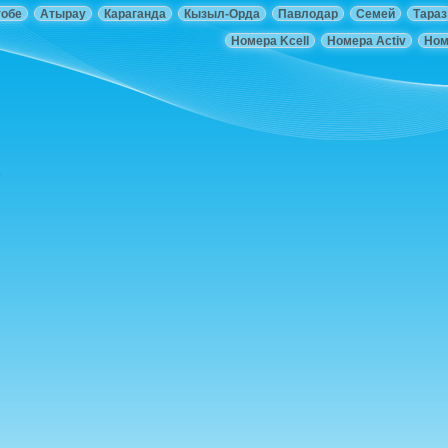
тобе
Атырау
Караганда
Кызыл-Орда
Павлодар
Семей
Тараз
Номера Kcell
Номера Activ
Ном
о