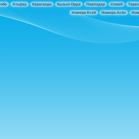
тобе
Атырау
Караганда
Кызыл-Орда
Павлодар
Семей
Тараз
Номера Kcell
Номера Activ
Ном
о