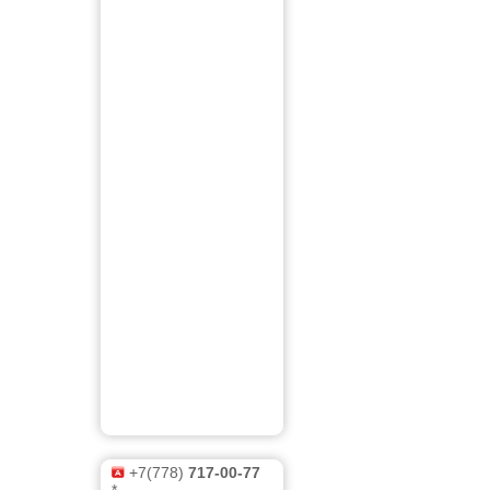
+7(778)
717-00-77