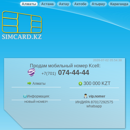
Алматы
Астана
Актау
Актобе
Атырау
Караганда
2026-07-02 05:54:38
Продам мобильный номер
Kcell
:
074-44-44
+7(701)
300 000
KZT
Алматы
Информация:
vip.nomer
НОВЫЙ НОМЕР!
ИНДИРА 87017292575
whatsapp