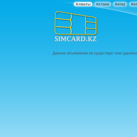
Алматы
Астана
Актау
Ак
Данное объявление не существует или удален