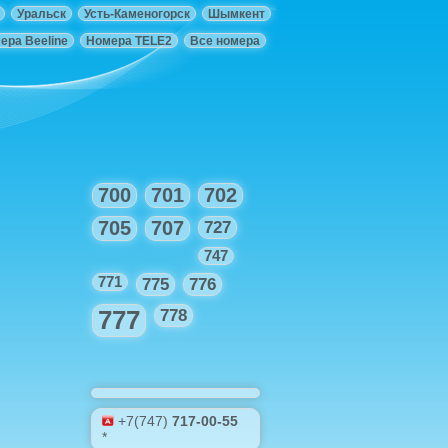
Уральск
Усть-Каменогорск
Шымкент
ера Beeline
Номера TELE2
Все номера
700
701
702
705
707
727
747
771
775
776
777
778
+7(747)
717-00-55
*