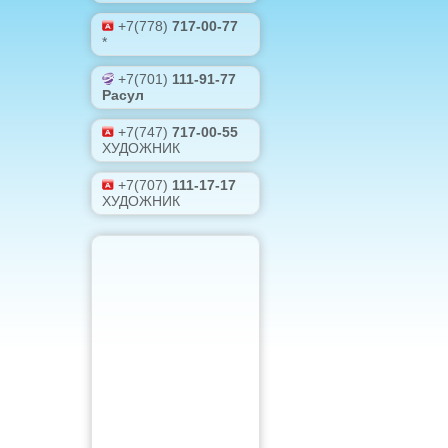
+7(778)
717-00-77
*
+7(701)
111-91-77
Расул
+7(747)
717-00-55
ХУДОЖНИК
+7(707)
111-17-17
ХУДОЖНИК