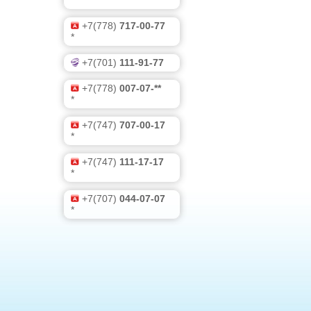
*
+7(778)
717-00-77
*
+7(701)
111-91-77
+7(778)
007-07-**
*
+7(747)
707-00-17
*
+7(747)
111-17-17
*
+7(707)
044-07-07
*