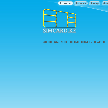
Алматы
Астана
Актау
Ак
Данное объявление не существует или удален