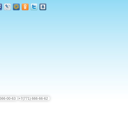
 666-00-63
+7(771) 666-66-62