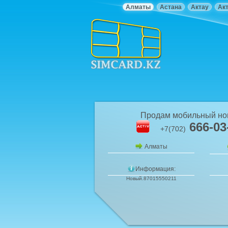
Алматы
Астана
Актау
Ак
Продам мобильный н
666-03
+7(702)
Алматы
Информация:
Новый.87015550211