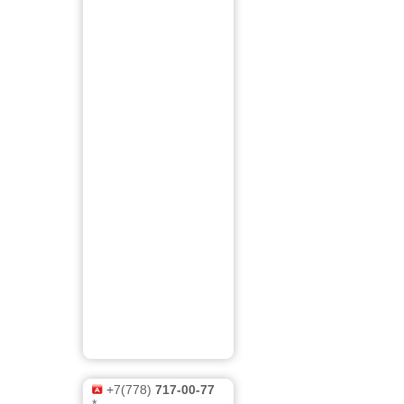
+7(778)
717-00-77