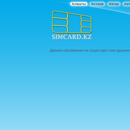
Алматы
Астана
Актау
Ак
Данное объявление не существует или удален