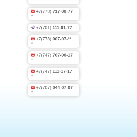
*
+7(778)
717-00-77
*
+7(701)
111-91-77
+7(778)
007-07-**
*
+7(747)
707-00-17
*
+7(747)
111-17-17
*
+7(707)
044-07-07
*