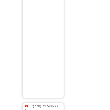
+7(778)
717-00-77