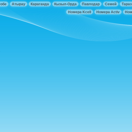
тобе
Атырау
Караганда
Кызыл-Орда
Павлодар
Семей
Тараз
Номера Kcell
Номера Activ
Ном
о