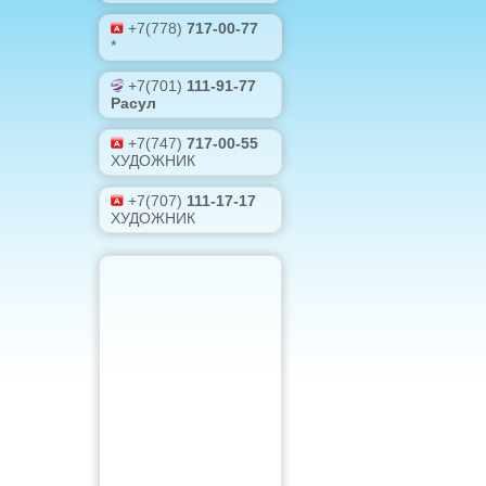
+7(778)
717-00-77
*
+7(701)
111-91-77
Расул
+7(747)
717-00-55
ХУДОЖНИК
+7(707)
111-17-17
ХУДОЖНИК