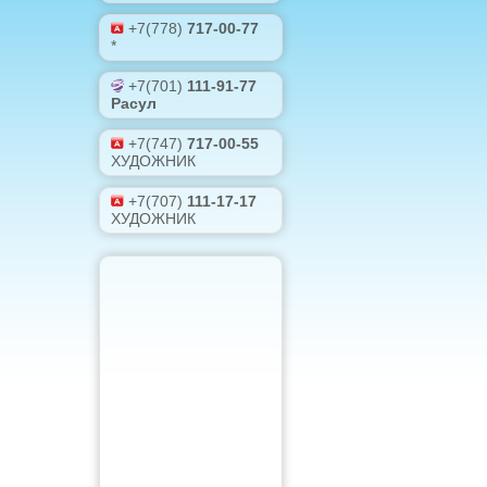
+7(778)
717-00-77
*
+7(701)
111-91-77
Расул
+7(747)
717-00-55
ХУДОЖНИК
+7(707)
111-17-17
ХУДОЖНИК