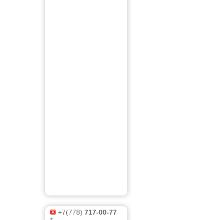
+7(778)
717-00-77