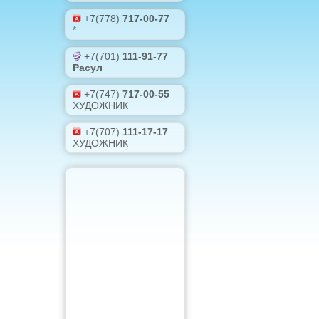
+7(778)
717-00-77
*
+7(701)
111-91-77
Расул
+7(747)
717-00-55
ХУДОЖНИК
+7(707)
111-17-17
ХУДОЖНИК