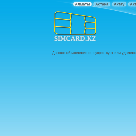
Алматы
Астана
Актау
Ак
Данное объявление не существует или удален