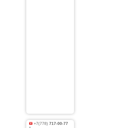
+7(778)
717-00-77