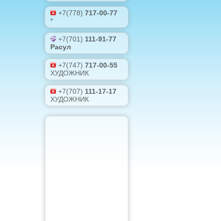
+7(778)
717-00-77
*
+7(701)
111-91-77
Расул
+7(747)
717-00-55
ХУДОЖНИК
+7(707)
111-17-17
ХУДОЖНИК