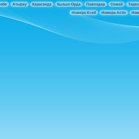
тобе
Атырау
Караганда
Кызыл-Орда
Павлодар
Семей
Тараз
Номера Kcell
Номера Activ
Ном
о