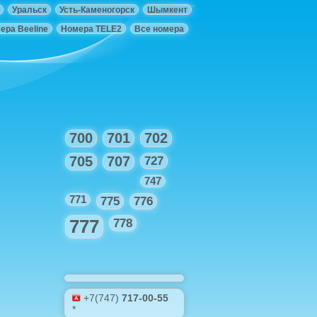
Уральск
Усть-Каменогорск
Шымкент
ера Beeline
Номера TELE2
Все номера
700
701
702
705
707
727
747
771
775
776
777
778
+7(747)
717-00-55
*