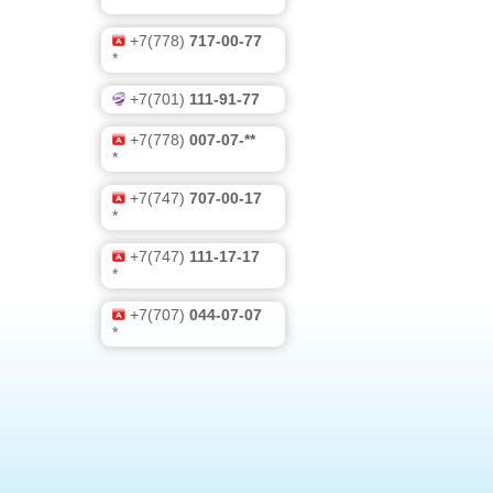
*
+7(778)
717-00-77
*
+7(701)
111-91-77
+7(778)
007-07-**
*
+7(747)
707-00-17
*
+7(747)
111-17-17
*
+7(707)
044-07-07
*