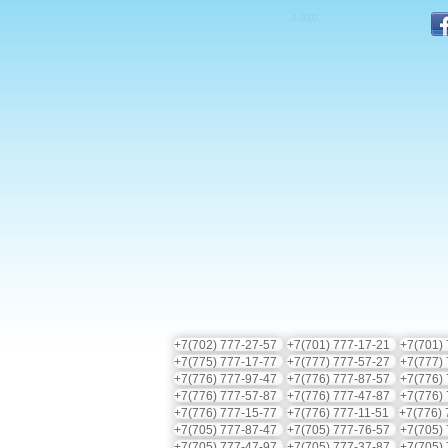
4.0
10
+7(702) 777-27-57
+7(701) 777-17-21
+7(701)
+7(775) 777-17-77
+7(777) 777-57-27
+7(777)
+7(776) 777-97-47
+7(776) 777-87-57
+7(776)
+7(776) 777-57-87
+7(776) 777-47-87
+7(776)
+7(776) 777-15-77
+7(776) 777-11-51
+7(776)
+7(705) 777-87-47
+7(705) 777-76-57
+7(705)
+7(705) 777-47-97
+7(705) 777-37-87
+7(705)