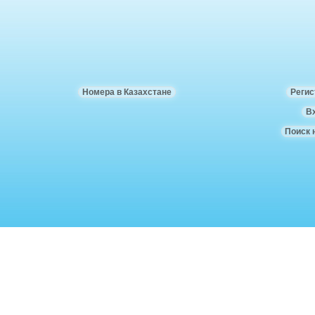
Номера в Казахстане
Регис
В
Поиск 