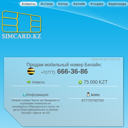
Алматы
Астана
Актау
Актобе
Атырау
Караганда
2026-02-26 13:40:15
Продам мобильный номер
Билайн
:
666-36-86
+7(777)
75 000
KZT
Алматы
Информация:
kzmz
Новый номер.Торга нет.Выкупом и
87770700700
оценками номеров не
занимаюсь.Обращаться строго по
делу.Переоформление в любом
билайн офисе по КЗ