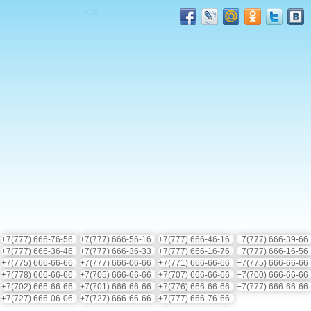
4.1
6
+7(777) 666-76-56
+7(777) 666-56-16
+7(777) 666-46-16
+7(777) 666-39-6
+7(777) 666-36-46
+7(777) 666-36-33
+7(777) 666-16-76
+7(777) 666-16-5
+7(775) 666-66-66
+7(777) 666-06-66
+7(771) 666-66-66
+7(775) 666-66-6
+7(778) 666-66-66
+7(705) 666-66-66
+7(707) 666-66-66
+7(700) 666-66-6
+7(702) 666-66-66
+7(701) 666-66-66
+7(776) 666-66-66
+7(777) 666-66-6
+7(727) 666-06-06
+7(727) 666-66-66
+7(777) 666-76-66