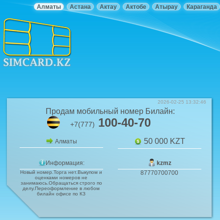
Алматы
Астана
Актау
Актобе
Атырау
Караганда
2026-02-25 13:32:46
Продам мобильный номер
Билайн
:
100-40-70
+7(777)
50 000
KZT
Алматы
Информация:
kzmz
Новый номер.Торга нет.Выкупом и
87770700700
оценками номеров не
занимаюсь.Обращаться строго по
делу.Переоформление в любом
билайн офисе по КЗ