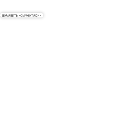
добавить комментарий