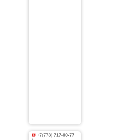
+7(778)
717-00-77