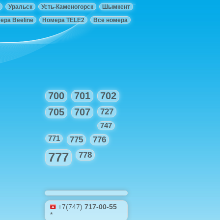
Уральск
Усть-Каменогорск
Шымкент
ера Beeline
Номера TELE2
Все номера
700
701
702
705
707
727
747
771
775
776
777
778
+7(747)
717-00-55
*