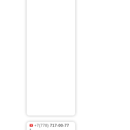
+7(778)
717-00-77