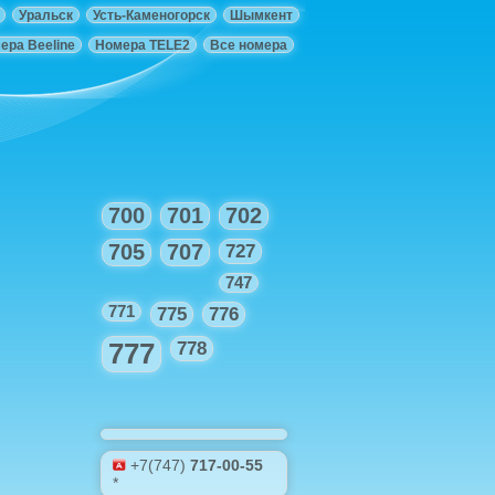
Уральск
Усть-Каменогорск
Шымкент
ера Beeline
Номера TELE2
Все номера
700
701
702
705
707
727
747
771
775
776
777
778
+7(747)
717-00-55
*