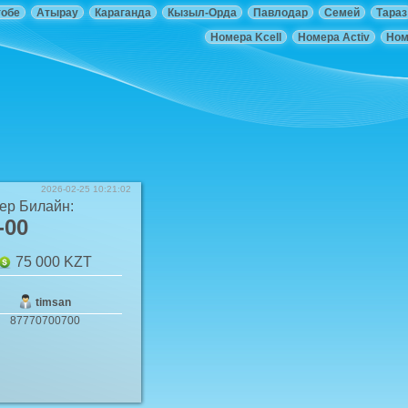
тобе
Атырау
Караганда
Кызыл-Орда
Павлодар
Семей
Тараз
Номера Kcell
Номера Activ
Ном
2026-02-25 10:21:02
мер
Билайн
:
-00
75 000
KZT
timsan
87770700700