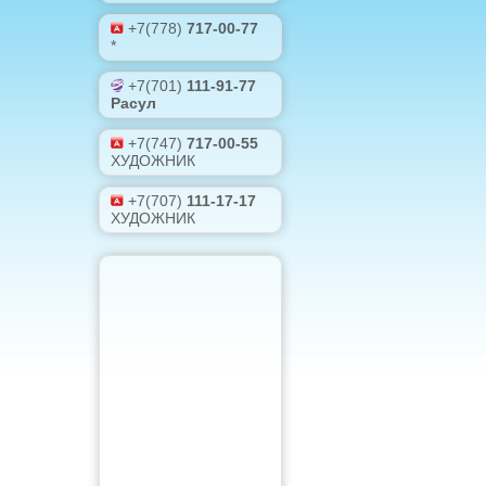
+7(778)
717-00-77
*
+7(701)
111-91-77
Расул
+7(747)
717-00-55
ХУДОЖНИК
+7(707)
111-17-17
ХУДОЖНИК