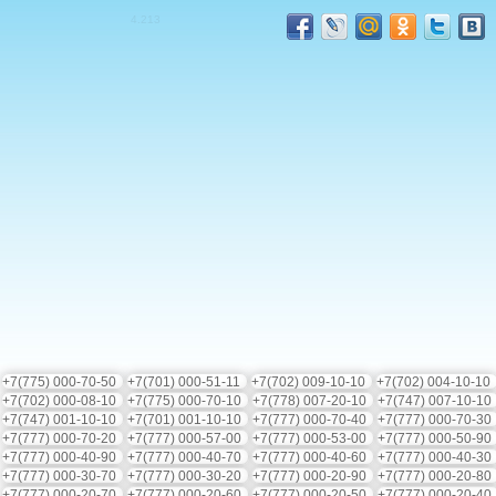
4.2
13
+7(775) 000-70-50
+7(701) 000-51-11
+7(702) 009-10-10
+7(702) 004-10-1
+7(702) 000-08-10
+7(775) 000-70-10
+7(778) 007-20-10
+7(747) 007-10-1
+7(747) 001-10-10
+7(701) 001-10-10
+7(777) 000-70-40
+7(777) 000-70-3
+7(777) 000-70-20
+7(777) 000-57-00
+7(777) 000-53-00
+7(777) 000-50-9
+7(777) 000-40-90
+7(777) 000-40-70
+7(777) 000-40-60
+7(777) 000-40-3
+7(777) 000-30-70
+7(777) 000-30-20
+7(777) 000-20-90
+7(777) 000-20-8
+7(777) 000-20-70
+7(777) 000-20-60
+7(777) 000-20-50
+7(777) 000-20-4