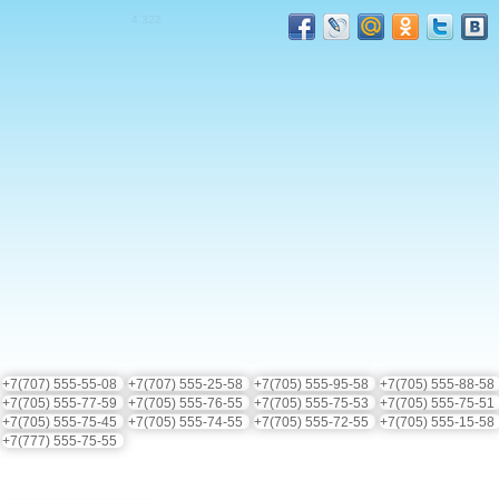
4.3
22
+7(707) 555-55-08
+7(707) 555-25-58
+7(705) 555-95-58
+7(705) 555-88-5
+7(705) 555-77-59
+7(705) 555-76-55
+7(705) 555-75-53
+7(705) 555-75-5
+7(705) 555-75-45
+7(705) 555-74-55
+7(705) 555-72-55
+7(705) 555-15-5
+7(777) 555-75-55