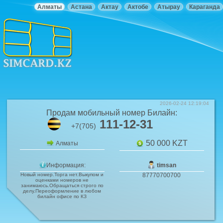
Алматы
Астана
Актау
Актобе
Атырау
Караганда
2026-02-24 12:19:04
Продам мобильный номер
Билайн
:
111-12-31
+7(705)
50 000
KZT
Алматы
Информация:
timsan
Новый номер.Торга нет.Выкупом и
87770700700
оценками номеров не
занимаюсь.Обращаться строго по
делу.Переоформление в любом
билайн офисе по КЗ