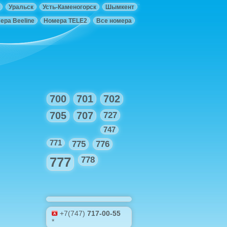
Уральск
Усть-Каменогорск
Шымкент
ера Beeline
Номера TELE2
Все номера
700
701
702
705
707
727
747
771
775
776
777
778
+7(747)
717-00-55
*