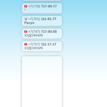
+7(778)
717-00-77
*
+7(701)
111-91-77
Расул
+7(747)
717-00-55
ХУДОЖНИК
+7(707)
111-17-17
ХУДОЖНИК