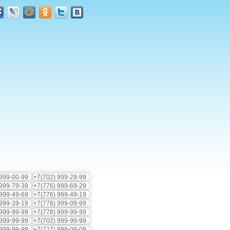
 999-00-99
+7(702) 999-29-99
 999-79-39
+7(776) 999-69-29
 999-49-69
+7(776) 999-49-19
 999-39-19
+7(778) 999-09-99
 999-99-99
+7(778) 999-99-99
 999-99-99
+7(702) 999-99-99
 999-99-99
+7(727) 999-09-09