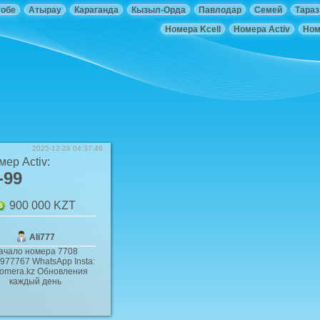
тобе
Атырау
Караганда
Кызыл-Орда
Павлодар
Семей
Тараз
Номера Kcell
Номера Activ
Ном
2025-12-29 04:37:46
омер
Activ
:
-99
900 000
KZT
Ali777
ачало номера 7708
977767 WhatsApp Insta:
nomera.kz Обновления
каждый день