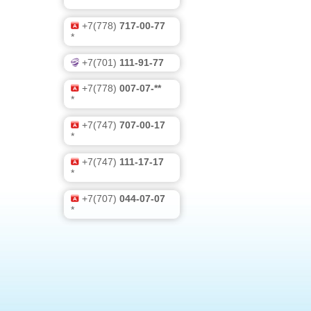
*
+7(778)
717-00-77
*
+7(701)
111-91-77
+7(778)
007-07-**
*
+7(747)
707-00-17
*
+7(747)
111-17-17
*
+7(707)
044-07-07
*