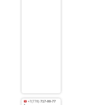
+7(778)
717-00-77