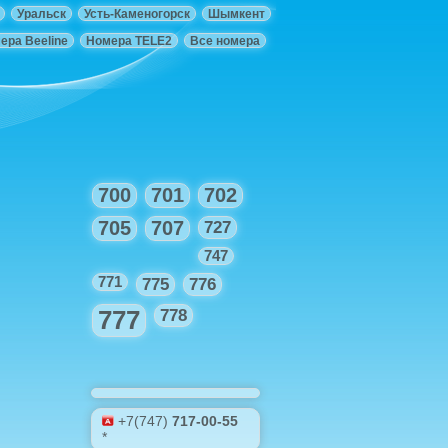
Уральск
Усть-Каменогорск
Шымкент
ера Beeline
Номера TELE2
Все номера
700
701
702
705
707
727
747
771
775
776
777
778
+7(747)
717-00-55
*