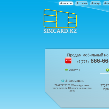
Алматы
Астана
Актау
Ак
Продам мобильный н
666-66
+7(775)
Алматы
Информация:
77077977767 WhatsApp Insta:
77077
vipnomera.kz Обновления каждый
vip
день