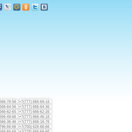
 666-76-56
+7(777) 666-69-16
 666-64-56
+7(777) 666-64-36
 666-62-65
+7(777) 666-62-26
 666-49-66
+7(777) 666-46-16
 666-36-46
+7(777) 666-16-76
 796-66-66
+7(700) 626-66-66
 666-66-66
+7(778) 666-66-66