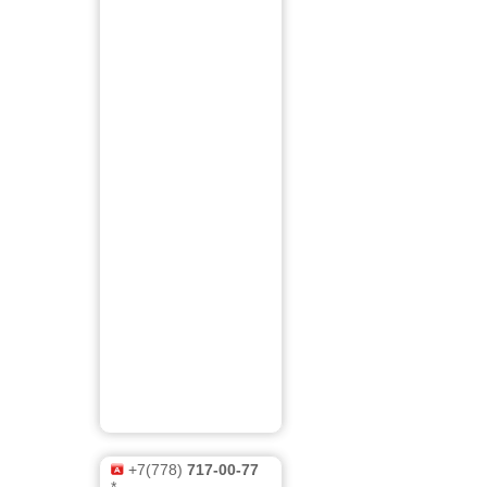
+7(778)
717-00-77