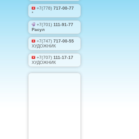
+7(778)
717-00-77
*
+7(701)
111-91-77
Расул
+7(747)
717-00-55
ХУДОЖНИК
+7(707)
111-17-17
ХУДОЖНИК