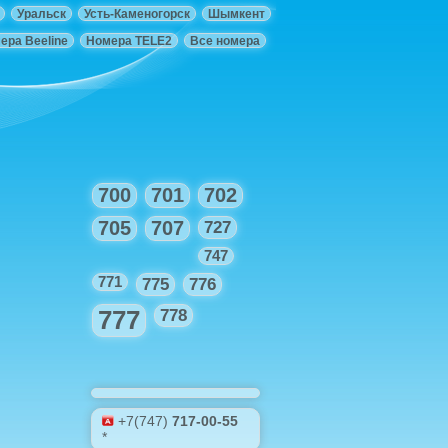
Уральск
Усть-Каменогорск
Шымкент
ера Beeline
Номера TELE2
Все номера
700
701
702
705
707
727
747
771
775
776
777
778
+7(747)
717-00-55
*