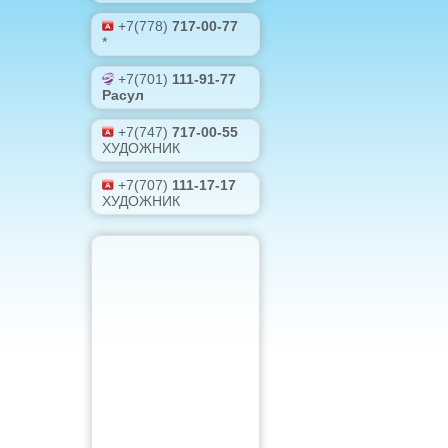
+7(778)
717-00-77
*
+7(701)
111-91-77
Расул
+7(747)
717-00-55
ХУДОЖНИК
+7(707)
111-17-17
ХУДОЖНИК