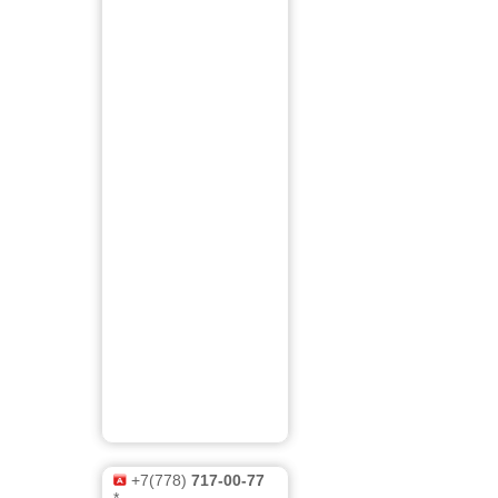
+7(778)
717-00-77