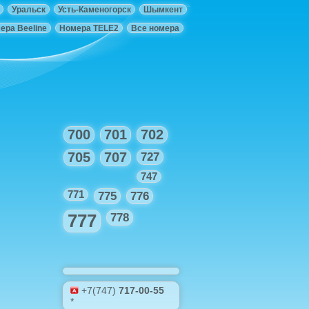
Уральск
Усть-Каменогорск
Шымкент
ера Beeline
Номера TELE2
Все номера
700
701
702
705
707
727
747
771
775
776
777
778
+7(747)
717-00-55
*