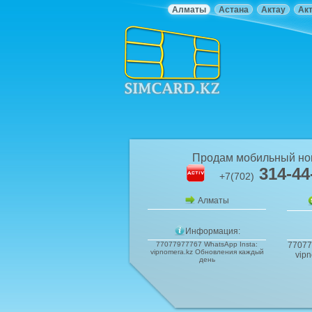
Алматы
Астана
Актау
Ак
Продам мобильный н
314-44
+7(702)
Алматы
Информация:
77077977767 WhatsApp Insta:
77077
vipnomera.kz Обновления каждый
vip
день