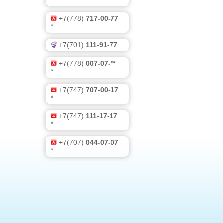
*
+7(778)
717-00-77
*
+7(701)
111-91-77
+7(778)
007-07-**
*
+7(747)
707-00-17
*
+7(747)
111-17-17
*
+7(707)
044-07-07
*