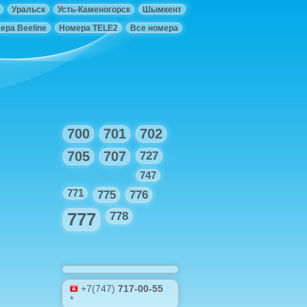
Уральск
Усть-Каменогорск
Шымкент
ера Beeline
Номера TELE2
Все номера
700
701
702
705
707
727
747
771
775
776
777
778
+7(747)
717-00-55
*