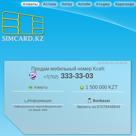
Алматы
Астана
Актау
Актобе
Атырау
Караганда
2025-05-02 04:46:26
Продам мобильный номер
Kcell
:
333-33-03
+7(702)
1 500 000
KZT
Алматы
Информация:
Boribasar
Официальное переоформление
Звонить на 87078448844
на ваше имя