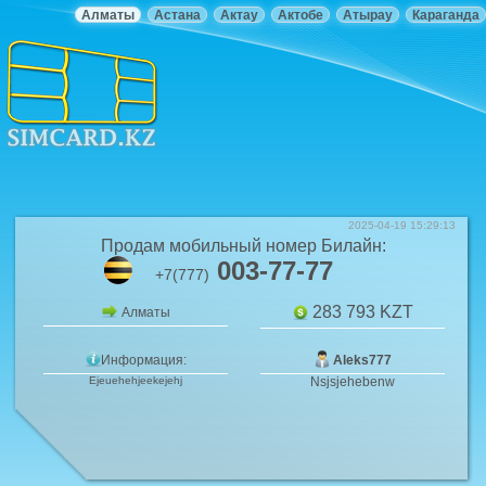
Алматы
Астана
Актау
Актобе
Атырау
Караганда
2025-04-19 15:29:13
Продам мобильный номер
Билайн
:
003-77-77
+7(777)
283 793
KZT
Алматы
Информация:
Aleks777
Ejeuehehjeekejehj
Nsjsjehebenw