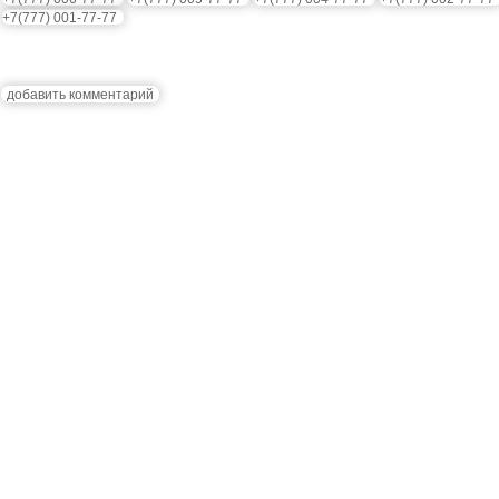
+7(777) 001-77-77
добавить комментарий