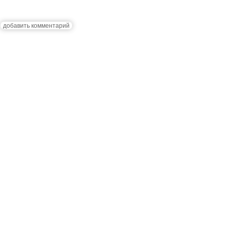
добавить комментарий