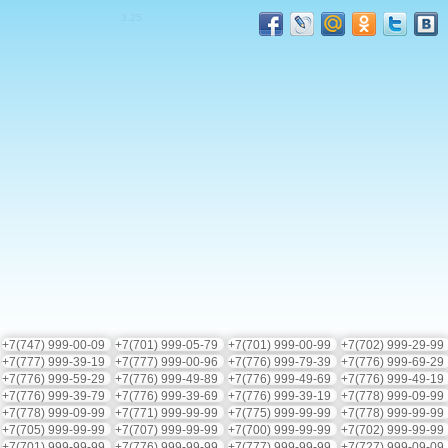
3.2
5
+7(747) 999-00-09
+7(701) 999-05-79
+7(701) 999-00-99
+7(702) 999-29-9
+7(777) 999-39-19
+7(777) 999-00-96
+7(776) 999-79-39
+7(776) 999-69-2
+7(776) 999-59-29
+7(776) 999-49-89
+7(776) 999-49-69
+7(776) 999-49-1
+7(776) 999-39-79
+7(776) 999-39-69
+7(776) 999-39-19
+7(778) 999-09-9
+7(778) 999-09-99
+7(771) 999-99-99
+7(775) 999-99-99
+7(778) 999-99-9
+7(705) 999-99-99
+7(707) 999-99-99
+7(700) 999-99-99
+7(702) 999-99-9
+7(701) 999-99-99
+7(776) 999-99-99
+7(777) 999-99-99
+7(727) 999-09-0