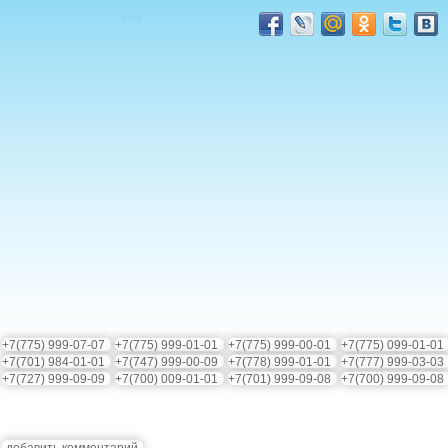
3.5
8
+7(775) 999-07-07
+7(775) 999-01-01
+7(775) 999-00-01
+7(775) 099-01-0
+7(701) 984-01-01
+7(747) 999-00-09
+7(778) 999-01-01
+7(777) 999-03-0
+7(727) 999-09-09
+7(700) 009-01-01
+7(701) 999-09-08
+7(700) 999-09-0
добавить комментарий