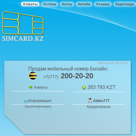
Алматы
Астана
Актау
Актобе
Атырау
Караганда
2025-04-19 15:23:12
Продам мобильный номер
Билайн
:
200-20-20
+7(777)
283 793
KZT
Алматы
Информация:
Aleks777
Ejeuehehjeekejehj
Nsjsjehebenw