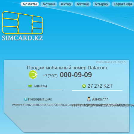
Алматы
Астана
Актау
Актобе
Атырау
Караганда
2025-04-09 21:20:15
Продам мобильный номер
Dalacom
:
000-09-09
+7(707)
27 272
KZT
Алматы
Информация:
Aleks777
Wjwheeh22823838328273837383283493hsjssiehehhwjwjs8shwhwiieowjwwjwjeosiejwjjwjwie
JsehehegWjwheeh228238383282738373