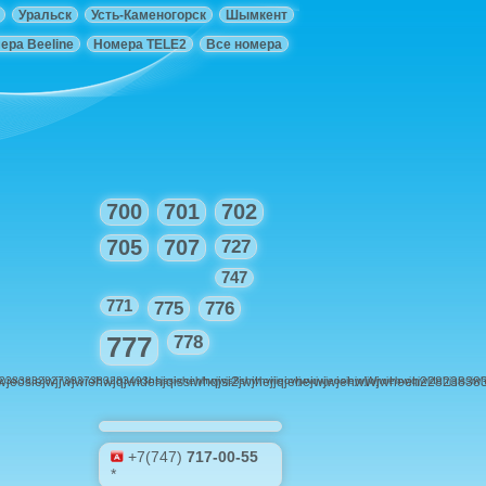
Уральск
Усть-Каменогорск
Шымкент
ера Beeline
Номера TELE2
Все номера
700
701
702
705
707
727
747
771
775
776
777
778
838328273837383283493hsjssiehehhwjwjs8shwhwiieowjwwjwjeosiejwjjwjwiehwjqjwidehjqissiwhqj
iejwjjwjwiehwjqjwidehjqissiwhqjsi2jwjhejjqjehejwjwjehwWjwheeh22823838328
+7(747)
717-00-55
*