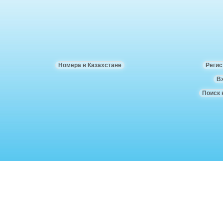
Номера в Казахстане
Регис
В
Поиск 