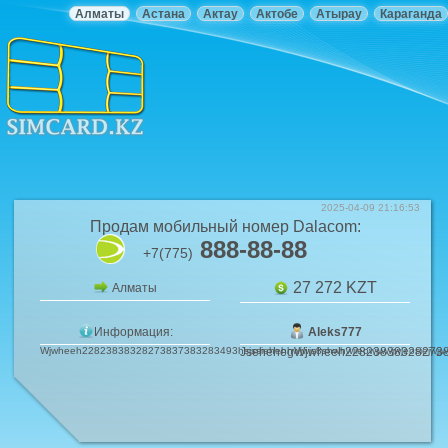
Алматы
Астана
Актау
Актобе
Атырау
Караганда
2025-04-09 21:16:53
Продам мобильный номер
Dalacom
:
888-88-88
+7(775)
27 272
KZT
Алматы
Информация:
Aleks777
Wjwheeh22823838328273837383283493hsjssiehehhwjwjs8shwhwiieowjwwjwjeosiejwjjwjwie
JsehehegWjwheeh228238383282738373