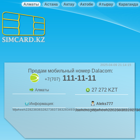
Алматы
Астана
Актау
Актобе
Атырау
Караганда
2025-04-09 21:14:15
Продам мобильный номер
Dalacom
:
111-11-11
+7(707)
27 272
KZT
Алматы
Информация:
Aleks777
Wjwheeh22823838328273837383283493hsjssiehehhwjwjs8shwhwiieowjwwjwjeosiejwjjwjwie
JsehehegWjwheeh228238383282738373