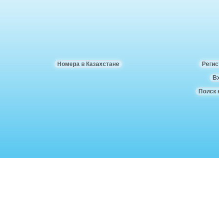
Номера в Казахстане
Регис
В
Поиск 