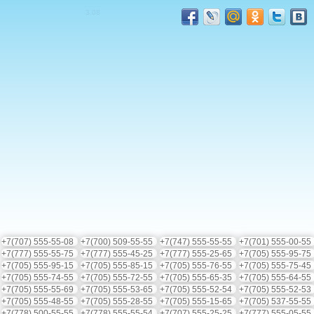
3.0
8
+7(707) 555-55-08
+7(700) 509-55-55
+7(747) 555-55-55
+7(701) 555-00-5
+7(777) 555-55-75
+7(777) 555-45-25
+7(777) 555-25-65
+7(705) 555-95-7
+7(705) 555-95-15
+7(705) 555-85-15
+7(705) 555-76-55
+7(705) 555-75-4
+7(705) 555-74-55
+7(705) 555-72-55
+7(705) 555-65-35
+7(705) 555-64-5
+7(705) 555-55-69
+7(705) 555-53-65
+7(705) 555-52-54
+7(705) 555-52-5
+7(705) 555-48-55
+7(705) 555-28-55
+7(705) 555-15-65
+7(705) 537-55-5
+7(778) 500-55-55
+7(778) 555-55-54
+7(707) 555-25-25
+7(777) 555-05-5