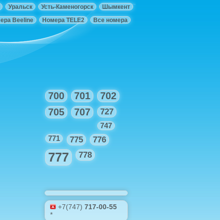
Уральск
Усть-Каменогорск
Шымкент
ера Beeline
Номера TELE2
Все номера
700
701
702
705
707
727
747
771
775
776
777
778
+7(747)
717-00-55
*