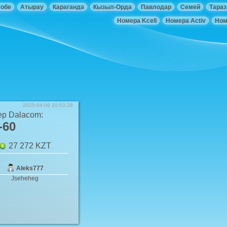
тобе
Атырау
Караганда
Кызыл-Орда
Павлодар
Семей
Тараз
Номера Kcell
Номера Activ
Ном
2025-04-09 20:53:28
ер
Dalacom
:
-60
27 272
KZT
Aleks777
Jseheheg