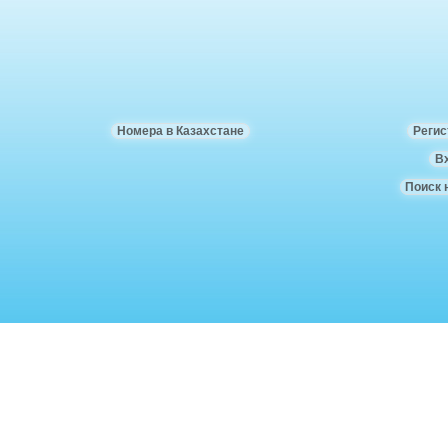
Номера в Казахстане
Регис
В
Поиск 