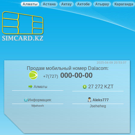
Алматы
Астана
Актау
Актобе
Атырау
Караганда
2025-04-09 20:53:07
Продам мобильный номер
Dalacom
:
000-00-00
+7(727)
27 272
KZT
Алматы
Информация:
Aleks777
Wjwheeh
Jseheheg