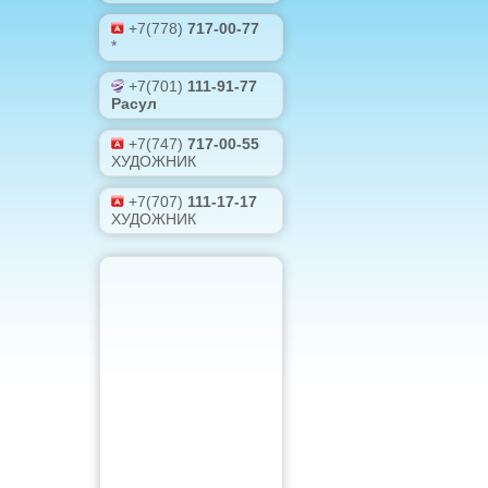
+7(778)
717-00-77
*
+7(701)
111-91-77
Расул
+7(747)
717-00-55
ХУДОЖНИК
+7(707)
111-17-17
ХУДОЖНИК