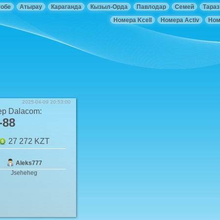
тобе
Атырау
Караганда
Кызыл-Орда
Павлодар
Семей
Тараз
Номера Kcell
Номера Activ
Ном
2025-04-09 20:53:00
ер
Dalacom
:
-88
27 272
KZT
Aleks777
Jseheheg