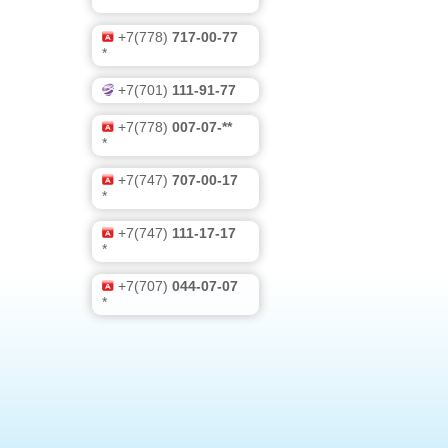
*
+7(778)
717-00-77
*
+7(701)
111-91-77
+7(778)
007-07-**
*
+7(747)
707-00-17
*
+7(747)
111-17-17
*
+7(707)
044-07-07
*