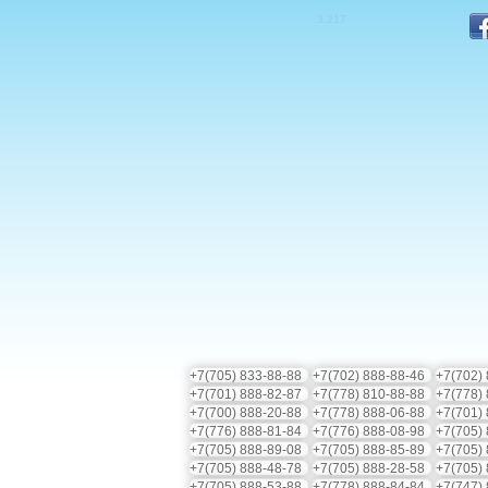
3.2
17
+7(705) 833-88-88
+7(702) 888-88-46
+7(702)
+7(701) 888-82-87
+7(778) 810-88-88
+7(778)
+7(700) 888-20-88
+7(778) 888-06-88
+7(701)
+7(776) 888-81-84
+7(776) 888-08-98
+7(705)
+7(705) 888-89-08
+7(705) 888-85-89
+7(705)
+7(705) 888-48-78
+7(705) 888-28-58
+7(705)
+7(705) 888-53-88
+7(778) 888-84-84
+7(747)