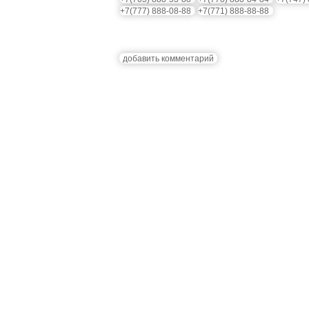
+7(777) 888-08-88
+7(771) 888-88-88
добавить комментарий