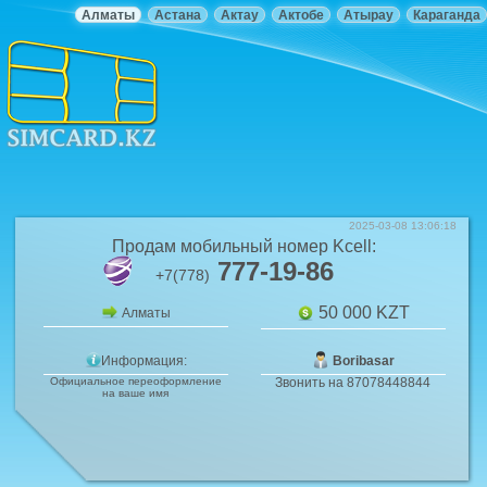
Алматы
Астана
Актау
Актобе
Атырау
Караганда
2025-03-08 13:06:18
Продам мобильный номер
Kcell
:
777-19-86
+7(778)
50 000
KZT
Алматы
Информация:
Boribasar
Официальное переоформление
Звонить на 87078448844
на ваше имя