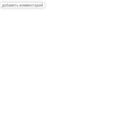
добавить комментарий