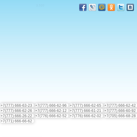
3.5
20
+7(777) 666-63-23
+7(777) 666-62-96
+7(777) 666-62-65
+7(777) 666-62-4
+7(777) 666-62-26
+7(777) 666-62-12
+7(777) 666-61-21
+7(777) 666-60-9
+7(777) 666-26-22
+7(776) 666-62-52
+7(776) 666-62-02
+7(705) 666-68-2
+7(771) 666-66-62