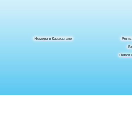
Номера в Казахстане
Регис
В
Поиск 