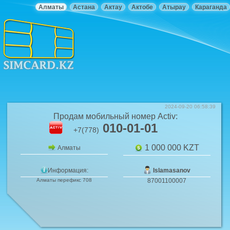
Алматы
Астана
Актау
Актобе
Атырау
Караганда
2024-09-20 06:58:39
Продам мобильный номер
Activ
:
010-01-01
+7(778)
1 000 000
KZT
Алматы
Информация:
Islamasanov
Алматы перефикс 708
87001100007