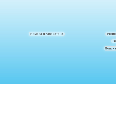
Номера в Казахстане
Регис
В
Поиск 